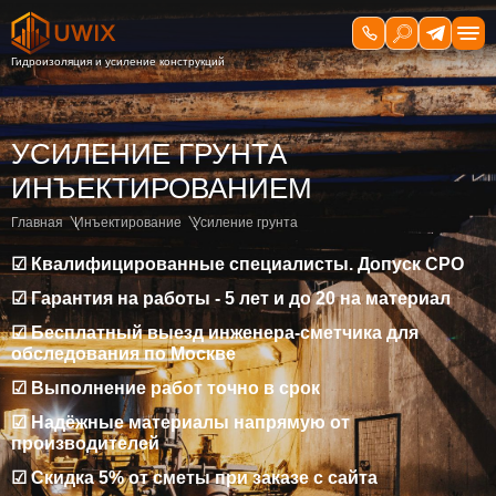
УСИЛЕНИЕ ГРУНТА
ИНЪЕКТИРОВАНИЕМ
Главная
Инъектирование
Усиление грунта
☑ Квалифицированные специалисты. Допуск СРО
☑ Гарантия на работы - 5 лет и до 20 на материал
☑ Бесплатный выезд инженера-сметчика для
обследования по Москве
☑ Выполнение работ точно в срок
☑ Надёжные материалы напрямую от
производителей
☑ Скидка 5% от сметы при заказе с сайта