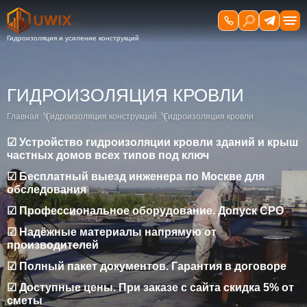
ГИДРОИЗОЛЯЦИЯ КРОВЛИ
Главная
Гидроизоляция конструкций
Гидроизоляция кровли
☑ Устройство гидроизоляции кровли зданий и крыш
частных домов всех типов под ключ
☑ Бесплатный выезд инженера по Москве для
обследования
☑ Профессиональное оборудование. Допуск СРО
☑ Надёжные материалы напрямую от
производителей
☑ Полный пакет документов. Гарантия в договоре
☑ Доступные цены. При заказе с сайта скидка 5% от
сметы