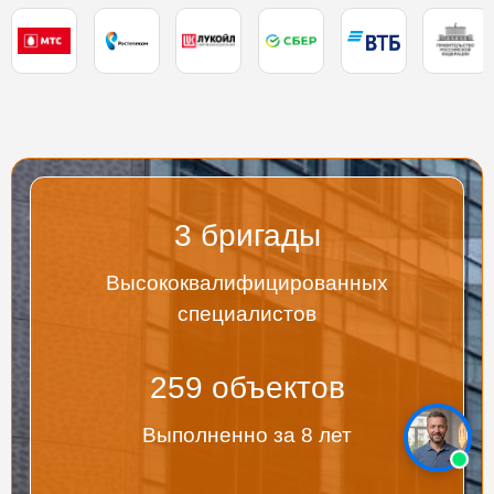
3
бригады
Высококвалифицированных
специалистов
267
объектов
Выполненно за 8 лет