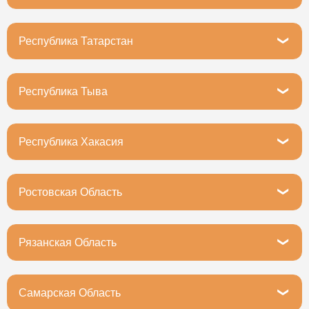
Владикавказ, улица Астана Кесаева, 11
Республика Татарстан
Казань, улица Халезова, 27А
Республика Тыва
Кызыл, улица Калинина, 108
Республика Хакасия
Абакан, улица Кирова, 251В
Ростовская Область
Ростов-на-Дону, улица Менжинского, 4Г
Рязанская Область
Рязань, улица Дзержинского, 64/1
Самарская Область