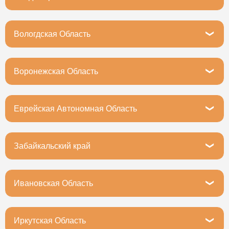
Владимир, Московское шоссе, 5
Вологдская Область
Вологда, Зосимовская улица, 75с2
Воронежская Область
Воронеж, проспект Труда, 46А
Еврейская Автономная Область
Еврейская автономная область, Биробиджан,
Пионерская улица, 66Б
Забайкальский край
Чита, Малая улица, 4с1
Ивановская Область
Иваново, улица Багаева, 14к2
Иркутская Область