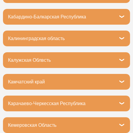
Иркутск, улица Мухиной, 8
Кабардино-Балкарская Республика
Нальчик, улица Ашурова, 3
Калининградская область
Гурьевский муниципальный округ, посёлок Невское,
Совхозная улица, 1В
Калужская Облвсть
Калуга, 2-й Тульский переулок, 2
Камчатский край
Елизово, Вилюйская улица, 34
Карачаево-Черкесская Республика
Черкесск, Красная улица, 5
Кемеровская Область