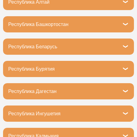
Республика Алтай
Горно-Алтайск, улица Григория Чорос-Гуркина, 39/6
Республика Башкортостан
Уфа, Революционная улица, 98/1блокА
Республика Беларусь
Минская область, Фаниполь, ул. Якуба Коласа, 6
Республика Бурятия
Улан-Удэ, улица Мокрова, 28А
Республика Дагестан
Махачкала, улица Ирчи Казака, 31
Республика Ингушетия
Назрань, улица Картоева, 148А
Республика Калмыкия