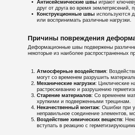
Антисейсмические швы
играют ключеву
друг от друга во время землетрясений, 
Конструкционные швы
используются дл
или воспринимать различные нагрузки.
Причины повреждения деформ
Деформационные швы подвержены различным
некоторые из наиболее распространенных п
Атмосферные воздействия
: Воздейств
могут со временем разрушить материал
Механические нагрузки
: Циклические н
растрескиванию и разрушению гермети
Старение материалов
: Со временем ма
хрупкими и подверженными трещинам.
Некачественный монтаж
: Ошибки при 
неправильное соединение элементов, мо
Воздействие химических веществ
: Нек
вступать в реакцию с герметизирующим