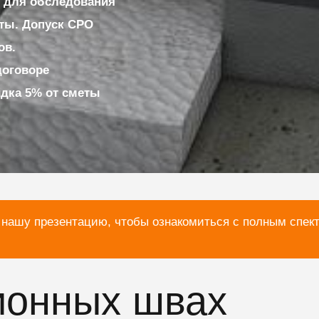
 для обследования
ты. Допуск СРО
ов.
договоре
идка 5% от сметы
 нашу презентацию, чтобы ознакомиться с полным спек
онных швах