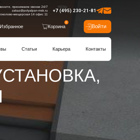
воните, принимаем звонки 24/7
+7 (495) 230-21-81
zakaz@polyalpan-msk.ru
околово-мещерская 14 офис 11
0
Войти
Избранное
Корзина
ывы
Статьи
Карьера
Контакты
СТАНОВКА,
Я