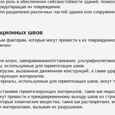
ю роль в обеспечении сейсмостойкости зданий, позво
предотвращая их повреждение.
я разделения различных частей здания или сооружения
ационных швов
 факторам, которые могут привести к их повреждению
ричин:
ие влаги, замораживание/оттаивание, ультрафиолетово
ы, используемые для герметизации швов.
агрузки, вызванные движением конструкций, а также уд
зирующих материалов.
териалы, используемые для герметизации швов, могут т
установке герметизирующих материалов, такие как недос
гут привести к преждевременному выходу швов из стро
оторые химические вещества, такие как растворители, 
и материалами, вызывая их разрушение.