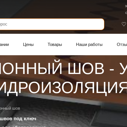
З
С
ании
Цены
Товары
Наши работы
Отз
ОННЫЙ ШОВ - У
ГИДРОИЗОЛЯЦИ
онный шов
 швов под ключ