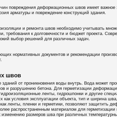
ичин повреждения деформационных швов имеет важное 
розия арматуры и повреждение конструкций здания.
оизоляции и ремонта швов необходимо учитывать множе
и, требования к долговечности и бюджет проекта. Сов
окий выбор решений для различных задач.
ющих нормативных документов и рекомендации произво
.
ых швов
 зданий от проникновения воды внутрь. Вода может про
тов и разрушению бетона. Для герметизации деформац
, гидроизоляционные ленты, гидрошпонки и другие спе
их как условия эксплуатации объекта, тип и ширина шва
 как ленты, пленки и герметики, позволяют защитить д
более распространенным материалом для герметизации ш
к изменению размеров шва при различных температурн