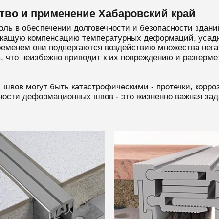
во и применение Хабаровский край
 в обеспечении долговечности и безопасности зданий
ежащую компенсацию температурных деформаций, усадк
ременем они подвергаются воздействию множества нега
, что неизбежно приводит к их повреждению и разгерме
швов могут быть катастрофическими - протечки, корро
ности деформационных швов - это жизненно важная за