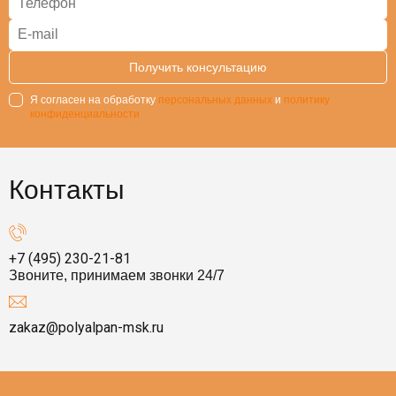
График работы: 6/1, седьмой день в подарок!
(доп.выплата).
Формат работы: объекты по Москве и МО.
Обеспечим спецодеждой и всеми необходимыми
инструментами.
Постоянное повышение квалификации и
Я согласен на обработку
персональных данных
и
политику
обучение технологиям работ.
конфиденциальности
Возможность профессионального и карьерного
роста.
Контакты
+7 (495) 230-21-81
Звоните, принимаем звонки 24/7
zakaz@polyalpan-msk.ru