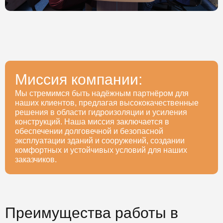
Миссия компании:
Мы стремимся быть надёжным партнёром для
наших клиентов, предлагая высококачественные
решения в области гидроизоляции и усиления
конструкций. Наша миссия заключается в
обеспечении долговечной и безопасной
эксплуатации зданий и сооружений, создании
комфортных и устойчивых условий для наших
заказчиков.
Преимущества работы в