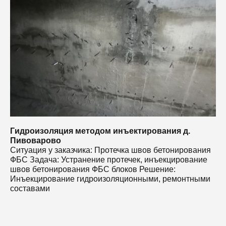
С
Ф
ш
И
с
Гидроизоляция методом инъектирования д.
Пивоварово
Ситуация у заказчика: Протечка швов бетонирования
ФБС Задача: Устранение протечек, инъекцирование
швов бетонирования ФБС блоков Решение:
Инъекцирование гидроизоляционными, ремонтными
составами