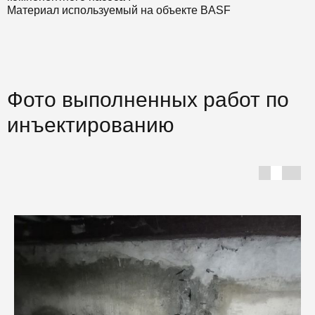
Материал используемый на объекте BASF
Фото выполненных работ по
инъектированию
Г
С
Ф
ш