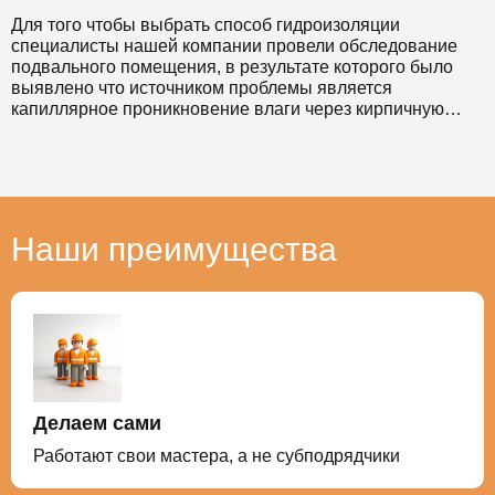
проведены с использованием полиуретановой смолы с
Для того чтобы выбрать способ гидроизоляции
гарантией на 2 года.
специалисты нашей компании провели обследование
подвального помещения, в результате которого было
Мы предоставили заказчику качественно выполненную
выявлено что источником проблемы является
работу, выполненную в кратчайшие сроки, которой
капиллярное проникновение влаги через кирпичную
остались довольны.
кладку стен подвала.
В связи с тем, что необходимо устранить эти протечки в
короткие сроки и без остановки работы здания был
выбран метод инъектирования с применением 3-х
компонентного гидроизоляционного материала.
Наши преимущества
Мы предоставили заказчику качественно выполненную
работу, выполненную в кратчайшие сроки, которой
остались довольны.
Делаем сами
Работают свои мастера, а не субподрядчики