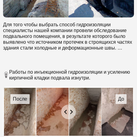
Для того чтобы выбрать способ гидроизоляции
специалисты нашей компании провели обследование
подвального помещения, в результате которого было
выявлено что источником протечек в строящихся частях
здания стали холодные и деформационные швы.
В связи с тем, что необходимо устранить эти протечки в
короткие сроки и без остановки работы здания был
выбран метод распыления с применением
Работы по инъекционной гидроизоляции и усилению
полиуретановой смолы Sika® Injection-201. Методом
кирпичной кладки подвала изнутри.
распыления наносили смолу Sika на фундамент. Этот
состав обладает повышенной текучестью, в результате
чего были заполнены все мельчайшие дефекты и
микротрещины. Данный способ обеспечивает
продолжительный срок службы такой защиты и о
протечках в деформационных швах можно будет забыть
на долгие годы.
Объём холодных швов составил 900 м., все работы по
устранению протечек в деформационных швах были