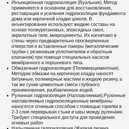
Инъекционная гидроизоляция (Вуальная). Метод
применяется в основном для восстановления,
реставрации и усиления гидроизоляции фундамента
дома или кирпичной кладки цоколя. В
инъектировании используют жидкие составы на
основе полиуретановых, эпоксидных смол,
акрилатные гели, микроцементы. Их нагнетают в
стены через предварительно просверленные
отверстия и вставленные пакеры (металлические
трубки с резиновым уплотнителем и обратным
клапаном) при помощи специальных насосов
мембранного и поршневого типа.
Обмазочная гидроизоляция (Полимерцементная).
Методом обмазки на кирпичную кладку наносят
битумные, полимерные мастики и жидкую резину, а
так же сухие цементные смеси глубокого
проникновения, разбавленные водой.
Рулонная гидроизоляция (Наплавляемая).Рулонные
наплавляемые гидроизоляционные мембраны
наносятся огневым способом с помощью горелки в
2-3 слоя перекрывая стыки и швы между рулонами.
Требуют специального доступа для проведения
огневых работ.
Напыляемая гидроизоляция (Жидкая резина,