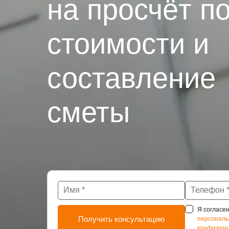
на просчёт п
стоимости и
составление
сметы
Я согласен
персональ
конфиденц