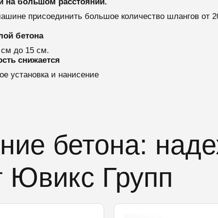
й на большом расстоянии.
 машине присоединить большое количество шлангов от 2
лой бетона
 см до 15 см.
ость снижается
е установка и нанисение
ние бетона: над
т Ювикс Групп