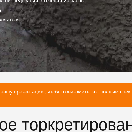
я обследования в течении 24 часов
в
водителя
 нашу презентацию, чтобы ознакомиться с полным спек
хое торкретирова