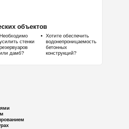
еских объектов
Необходимо
Хотите обеспечить
усилить стенки
водонепроницаемость
резервуаров
бетонных
или дамб?
конструкций?
тями
ям
ированием
урах