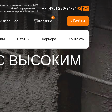
воните, принимаем звонки 24/7
+7 (495) 230-21-81
zakaz@polyalpan-msk.ru
околово-мещерская 14 офис 11
0
Войти
Избранное
Корзина
ывы
Статьи
Карьера
Контакты
С ВЫСОКИМ