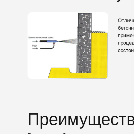
Отличн
бетонн
примен
процед
состои
Преимущест