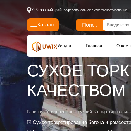
Хабаровский край
Профессиональное сухое торкретирование
Поиск
Каталог
Услуги
Главная
О комп
СУХОЕ ТОР
КАЧЕСТВОМ
Главная
Усиление конструкций
Торкретирование
☑ Сухое торкретирование бетона и ремсост