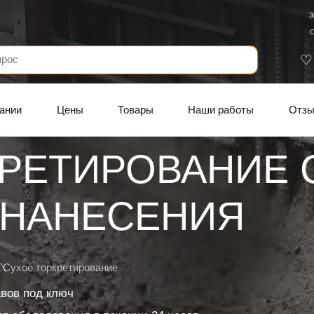
З
С
ании
Цены
Товары
Наши работы
Отз
КРЕТИРОВАНИЕ 
 НАНЕСЕНИЯ
Сухое торкретирование
авов под ключ