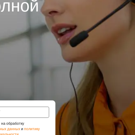
олной
 на обработку
ных данных
и
политику
иальности