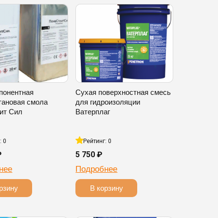
понентная
Сухая поверхностная смесь
тановая смола
для гидроизоляции
ит Сил
Ватерплаг
: 0
Рейтинг: 0
₽
5 750 ₽
нее
Подробнее
рзину
В корзину