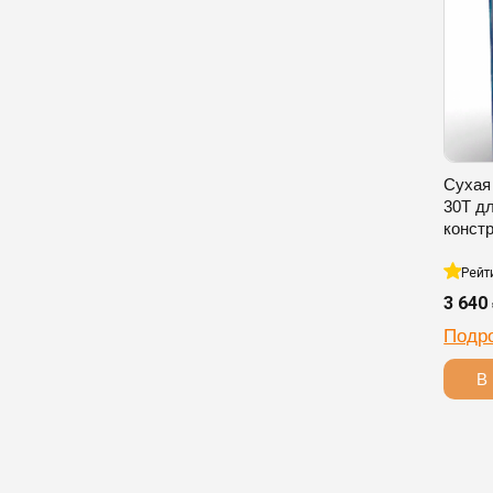
Сухая
30T д
конст
Рейт
3 640
Подр
В 