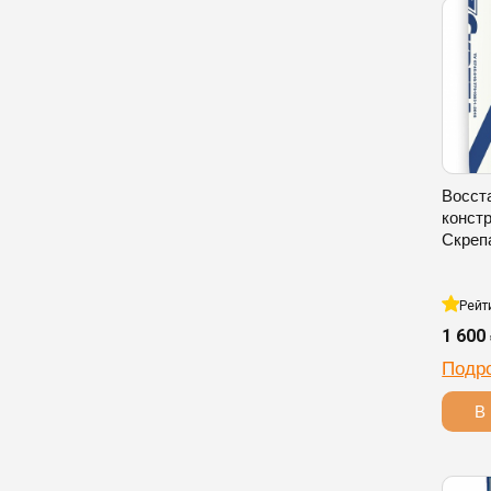
Восст
конст
Скреп
Рейт
1 600
Подр
В 