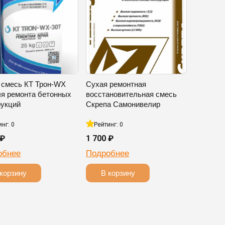
 смесь КТ Трон-WX
Сухая ремонтная
ля ремонта бетонных
восстановительная смесь
рукций
Скрепа Самонивелир
инг: 0
Рейтинг: 0
 ₽
1 700 ₽
обнее
Подробнее
корзину
В корзину