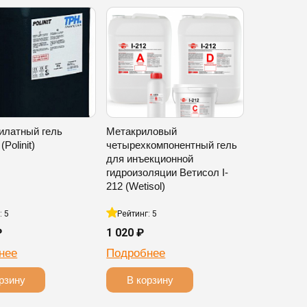
илатный гель
Метакриловый
Polinit)
четырехкомпонентный гель
для инъекционной
гидроизоляции Ветисол I-
212 (Wetisol)
: 5
Рейтинг: 5
₽
1 020 ₽
нее
Подробнее
рзину
В корзину