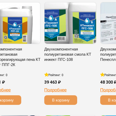
омпонентная
Двухкомпонентная
Двухком
ретановая
полиуретановая смола КТ
полиуре
ореагирующая пена КТ
инжект ПГС-108
Пенеспл
т ППГ-2К
инг: 0
Рейтинг: 0
Рейтинг
1 ₽
39 463 ₽
48 300 
обнее
Подробнее
Подроб
корзину
В корзину
В ко