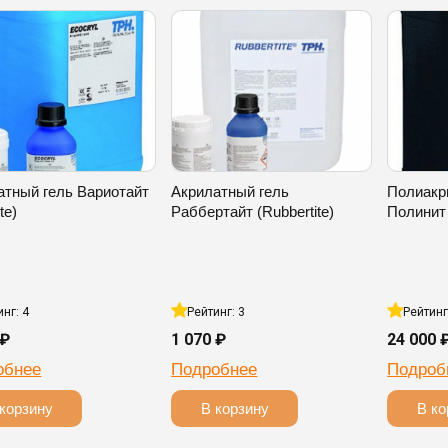
атный гель Вариотайт
Акрилатный гель
Полиакр
ite)
Раббертайт (Rubbertite)
Полинит (
инг: 4
Рейтинг: 3
Рейтинг
 ₽
1 070 ₽
24 000 
обнее
Подробнее
Подроб
корзину
В корзину
В ко