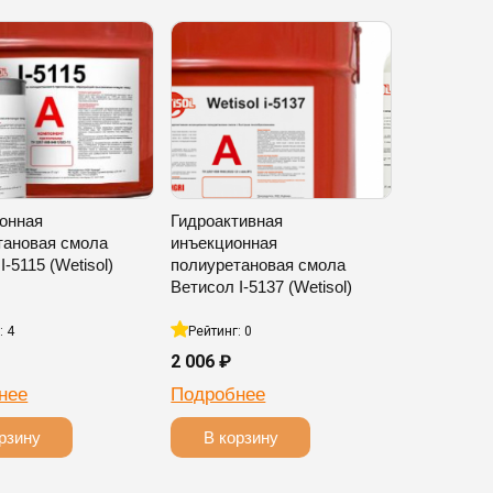
онная
Гидроактивная
тановая смола
инъекционная
I-5115 (Wetisol)
полиуретановая смола
Ветисол I-5137 (Wetisol)
: 4
Рейтинг: 0
2 006 ₽
нее
Подробнее
рзину
В корзину