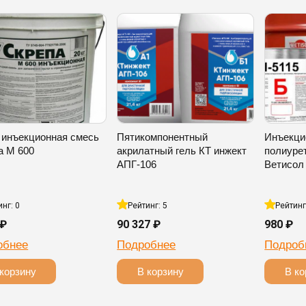
 инъекционная смесь
Пятикомпонентный
Инъекци
а М 600
акрилатный гель КТ инжект
полиуре
АПГ-106
Ветисол 
инг: 0
Рейтинг: 5
Рейтинг
 ₽
90 327 ₽
980 ₽
обнее
Подробнее
Подроб
корзину
В корзину
В ко