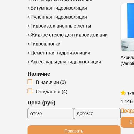
Битумная гидроизоляция
Рулонная гидроизоляция
Гидроизоляционные ленты
Жидкое стекло для гидроизоляции
Гидрошпонки
Цементная гидроизоляция
Акрил
Аксессуары для гидроизоляции
(Variot
Наличие
В наличии
(
0
)
Ожидается
(
4
)
Рейт
1 146
Цена (руб)
Подр
от
до
В 
Показать