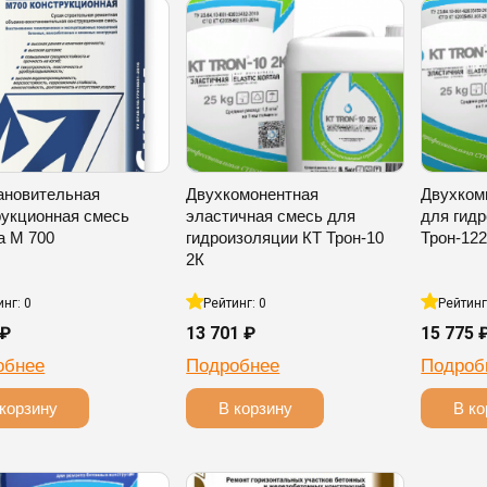
ановительная
Двухкомонентная
Двухком
рукционная смесь
эластичная смесь для
для гид
а М 700
гидроизоляции КТ Трон-10
Трон-12
2К
инг: 0
Рейтинг: 0
Рейтинг
 ₽
13 701 ₽
15 775 
обнее
Подробнее
Подроб
корзину
В корзину
В ко