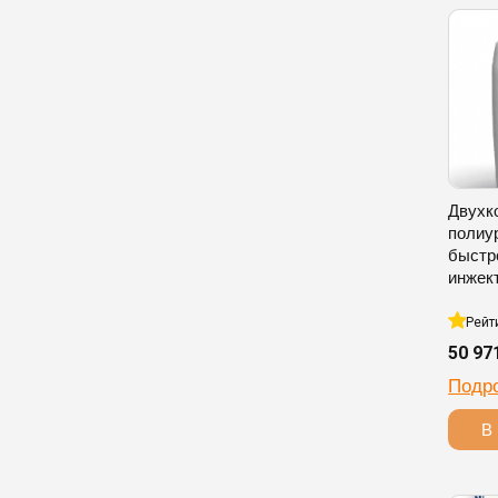
Двухк
полиу
быстр
инжек
Рейт
50 97
Подр
В 