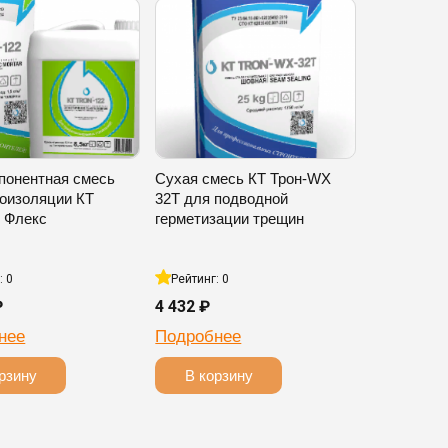
понентная смесь
Сухая смесь КТ Трон-WX
роизоляции КТ
32T для подводной
2 Флекс
герметизации трещин
: 0
Рейтинг: 0
₽
4 432 ₽
нее
Подробнее
рзину
В корзину