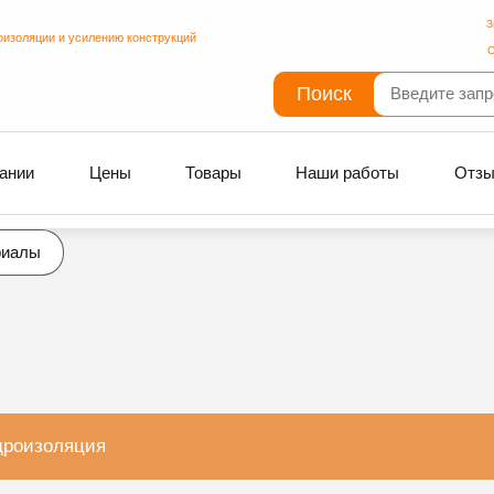
З
оизоляции и усилению конструкций
С
Поиск
ании
Цены
Товары
Наши работы
Отз
риалы
дроизоляция