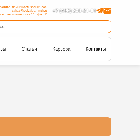
воните, принимаем звонки 24/7
+7 (495) 230-21-81
zakaz@polyalpan-msk.ru
околово-мещерская 14 офис 11
ывы
Статьи
Карьера
Контакты