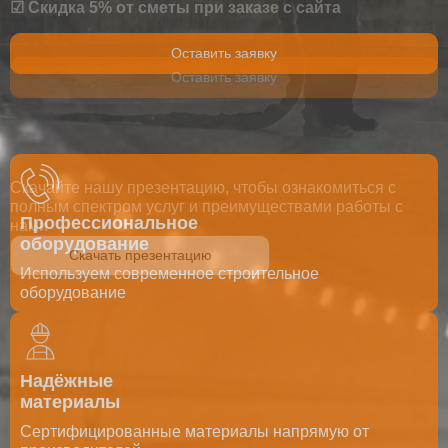
☑ Скидка 5% от сметы при заказе с сайта
Оставить заявку
Оставить заявку
Скачайте нашу презентацию, чтобы ознакомиться с
полным спектром услуг и преимуществами работы с
Профессиональное
нами
оборудование
Скачать презентацию
Используем современное строительное
оборудование
Надёжные
материалы
Cертифицированные материалы напрямую от