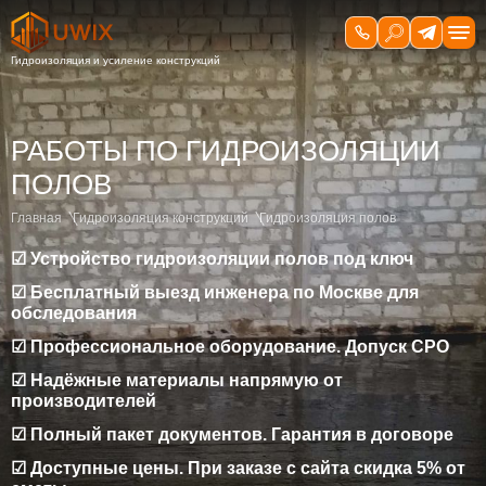
РАБОТЫ ПО ГИДРОИЗОЛЯЦИИ
ПОЛОВ
Главная
Гидроизоляция конструкций
Гидроизоляция полов
☑ Устройство гидроизоляции полов под ключ
☑ Бесплатный выезд инженера по Москве для
обследования
☑ Профессиональное оборудование. Допуск СРО
☑ Надёжные материалы напрямую от
производителей
☑ Полный пакет документов. Гарантия в договоре
☑ Доступные цены. При заказе с сайта скидка 5% от