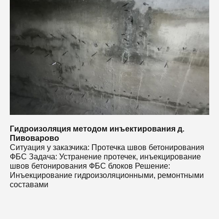
С
работу, выполненную в кратчайшие сроки, которой
Ф
остались довольны.
ш
И
с
Гидроизоляция методом инъектирования д.
Пивоварово
Ситуация у заказчика: Протечка швов бетонирования
ФБС Задача: Устранение протечек, инъекцирование
швов бетонирования ФБС блоков Решение:
Инъекцирование гидроизоляционными, ремонтными
составами