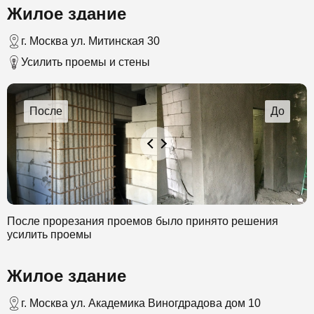
Жилое здание
помощью которого происходит выбрызгивание смеси.
Работа проходила в несколько этапов. В конечном итоге
был создан слой бетона в 30 см.
г. Москва ул. Митинская 30
Усилить проемы и стены
После прорезания проемов было принято решения
усилить проемы
Жилое здание
г. Москва ул. Академика Виногдрадова дом 10