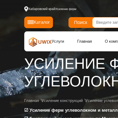
Хабаровский край
Усиление ферм
Поиск
Каталог
Услуги
Главная
О комп
УСИЛЕНИЕ 
УГЛЕВОЛОК
Главная
Усиление конструкций
Усиление углево
☑ Усиление ферм углеволокном и метал