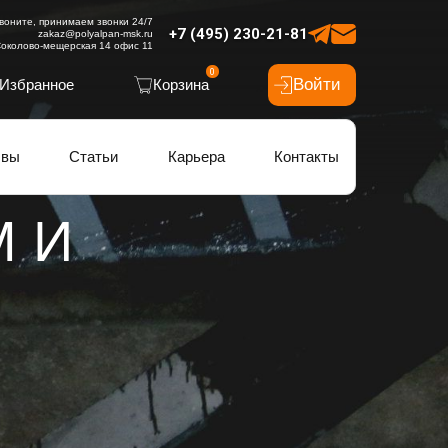
воните, принимаем звонки 24/7
+7 (495) 230-21-81
zakaz@polyalpan-msk.ru
околово-мещерская 14 офис 11
0
Войти
Избранное
Корзина
ывы
Статьи
Карьера
Контакты
 И