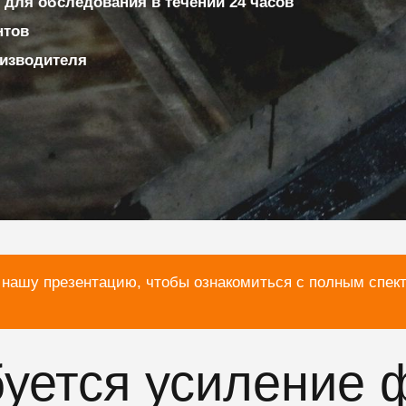
для обследования в течении 24 часов
нтов
изводителя
 нашу презентацию, чтобы ознакомиться с полным спек
буется усиление