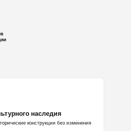
ов
ции
льтурного наследия
торические конструкции без изменения