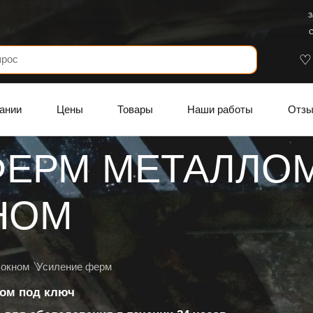
З
С
ании
Цены
Товары
Наши работы
Отз
ФЕРМ МЕТАЛЛОМ
НОМ
локном
Усиление ферм
лом под ключ