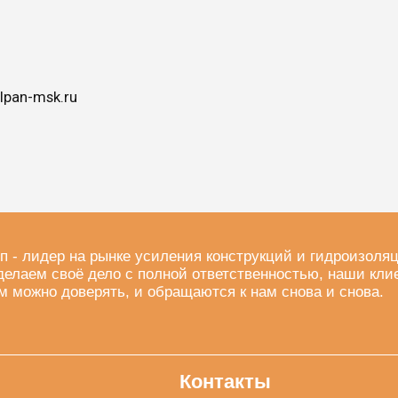
lpan-msk.ru
п - лидер на рынке усиления конструкций и гидроизоля
делаем своё дело с полной ответственностью, наши кли
м можно доверять, и обращаются к нам снова и снова.
Контакты