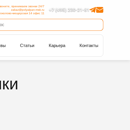
воните, принимаем звонки 24/7
+7 (495) 230-21-81
zakaz@polyalpan-msk.ru
околово-мещерская 14 офис 11
ывы
Статьи
Карьера
Контакты
чки