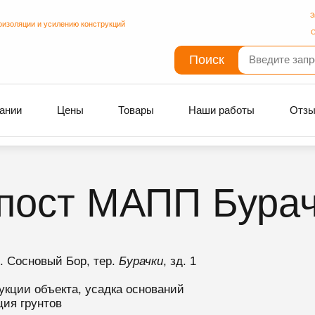
З
оизоляции и усилению конструкций
С
Поиск
ании
Цены
Товары
Наши работы
Отз
пост МАПП Бура
п. Сосновый Бор, тер.
Бурачки
, зд. 1
укции объекта, усадка оснований
ия грунтов