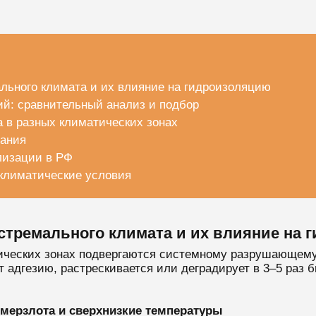
льного климата и их влияние на гидроизоляцию
й: сравнительный анализ и подбор
 в разных климатических зонах
вания
лизации в РФ
 климатические условия
стремального климата и их влияние на 
ических зонах подвергаются системному разрушающему
 адгезию, растрескивается или деградирует в 3–5 раз 
 мерзлота и сверхнизкие температуры