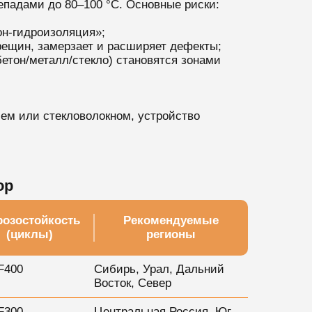
падами до 80–100 °C. Основные риски:
он-гидроизоляция»;
рещин, замерзает и расширяет дефекты;
етон/металл/стекло) становятся зонами
ем или стекловолокном, устройство
ор
озостойкость
Рекомендуемые
(циклы)
регионы
F400
Сибирь, Урал, Дальний
Восток, Север
F300
Центральная Россия, Юг,