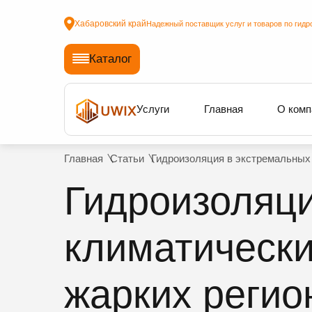
Хабаровский край
Надежный поставщик услуг и товаров по гидр
Каталог
Услуги
Главная
О комп
Главная
Статьи
Гидроизоляция в экстремальных 
Гидроизоляци
климатически
жарких регио