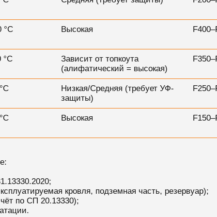
 °C
Высокая
F400–
 °C
Зависит от топкоута
F350–
(алифатический = высокая)
°C
Низкая/Средняя (требует УФ-
F250–
защиты)
°C
Высокая
F150–
е:
1.13330.2020;
ксплуатируемая кровля, подземная часть, резервуар);
ёт по СП 20.13330);
атации.