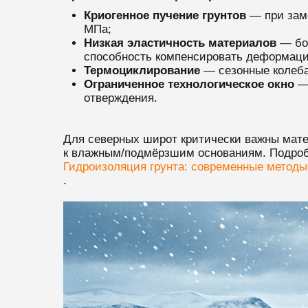
Криогенное пучение грунтов
— при заме
МПа;
Низкая эластичность материалов
— бол
способность компенсировать деформаци
Термоциклирование
— сезонные колеба
Ограниченное технологическое окно
— 
отверждения.
Для северных широт критически важны матер
к влажным/подмёрзшим основаниям. Подробн
Гидроизоляция грунта: современные методы
.