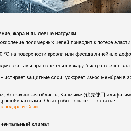
ние, жара и пылевые нагрузки
кисление полимерных цепей приводит к потере эласти
 °C на поверхности кровли или фасада линейные дефор
дкие составы при нанесении в жару быстро теряют влаг
- истирает защитные слои, ускоряет износ мембран в з
рым, Астраханская область, Калмыкия)优先使用 алифатич
дрофобизаторами. Опыт работ в жаре — в статье
аснодаре и Сочи
инентальный климат