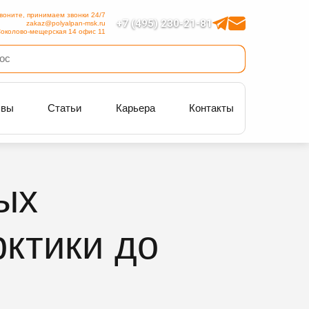
воните, принимаем звонки 24/7
+7 (495) 230-21-81
zakaz@polyalpan-msk.ru
околово-мещерская 14 офис 11
ывы
Статьи
Карьера
Контакты
ых
рктики до