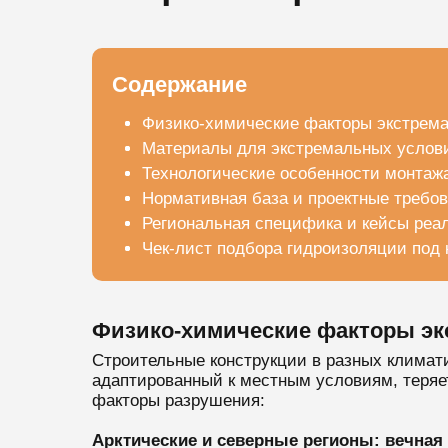
Содержание
Физико-химические факторы экстрема
Материалы для экстремальных услови
Технологические особенности монтажа
Нормативная база и проектные требо
Региональная специфика и кейсы реа
Чек-лист подбора гидроизоляции под
Физико-химические факторы эк
Строительные конструкции в разных климат
адаптированный к местным условиям, теряет
факторы разрушения:
Арктические и северные регионы: вечная