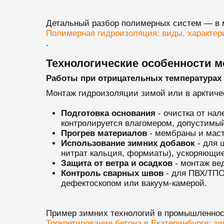
Детальный разбор полимерных систем — в 
Полимерная гидроизоляция: виды, характер
.
Технологические особенности м
Работы при отрицательных температурах 
Монтаж гидроизоляции зимой или в арктичес
Подготовка основания
- очистка от на
контролируется влагомером, допустимы
Прогрев материалов
- мембраны и маст
Использование зимних добавок
- для 
нитрат кальция, формиаты), ускоряющие
Защита от ветра и осадков
- монтаж вед
Контроль сварных швов
- для ПВХ/ТПО 
дефектоскопом или вакуум-камерой.
Пример зимних технологий в промышленно
Торкретирование бетона в Екатеринбурге: зи