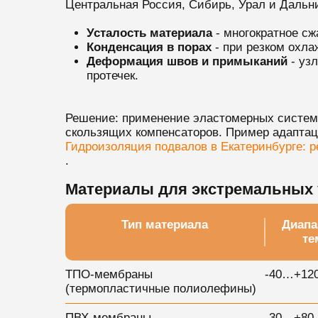
Центральная Россия, Сибирь, Урал и Дальн
Усталость материала
- многократное сж
Конденсация в порах
- при резком охла
Деформация швов и примыканий
- уз
протечек.
Решение: применение эластомерных систем 
скользящих компенсаторов. Пример адапта
Гидроизоляция подвалов в Екатеринбурге: 
.
Материалы для экстремальных 
Тип материала
Диапа
те
ТПО-мембраны
-40…+120
(термопластичные полиолефины)
ПВХ-мембраны
-30…+80 