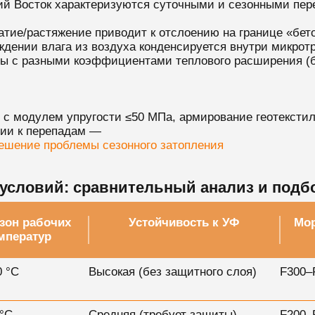
ий Восток характеризуются суточными и сезонными пере
атие/растяжение приводит к отслоению на границе «бет
ждении влага из воздуха конденсируется внутри микрот
лы с разными коэффициентами теплового расширения (б
с модулем упругости ≤50 МПа, армирование геотекстил
ции к перепадам —
решение проблемы сезонного затопления
условий: сравнительный анализ и подб
зон рабочих
Устойчивость к УФ
Мор
мператур
 °C
Высокая (без защитного слоя)
F300–
°C
Средняя (требует защиты)
F200–