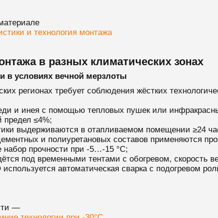
материале
истики и технология монтажа
онтажа в разных климатических зонах
и в условиях вечной мерзлоты
ких регионах требует соблюдения жёстких технологиче
леди и инея с помощью тепловых пушек или инфракрасн
й предел ≤4%;
ики выдерживаются в отапливаемом помещении ≥24 час
цементных и полиуретановых составов применяются пр
 набор прочности при -5…-15 °C;
ётся под временными тентами с обогревом, скорость ве
используется автоматическая сварка с подогревом роли
сти —
мние технологии при -30°C